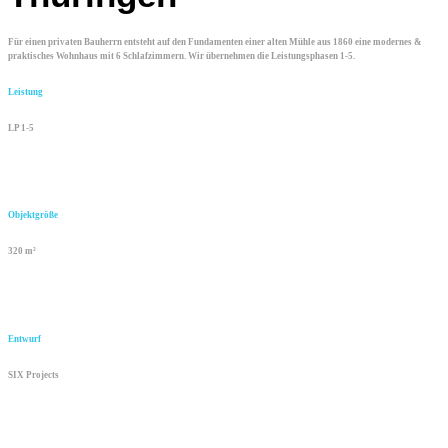
Für einen privaten Bauherrn entsteht auf den Fundamenten einer alten Mühle aus 1860 eine modernes &
praktisches Wohnhaus mit 6 Schlafzimmern. Wir übernehmen die Leistungsphasen 1-5.
Leistung
LP 1-5
Objektgröße
320 m²
Entwurf
SIX Projects