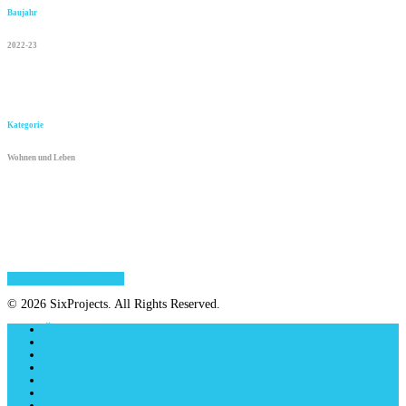
Baujahr
2022-23
Kategorie
Wohnen und Leben
Share
Tweet
Share
Pin
© 2026 SixProjects. All Rights Reserved.
Überblick
Projektmanagement/ BIM Management + Bauherrenvertretung
Planung + Visualisierung
Gutachten + Bewertungen
Verkauf + Beratung
Referenzen
Jobs