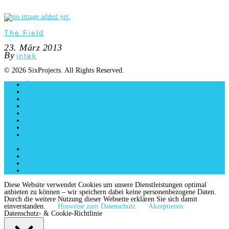
The Field
23. März 2013
By
intek
© 2026 SixProjects. All Rights Reserved.
Überblick
Projektmanagement/ BIM Management + Bauherrenvertretung
Planung + Visualisierung
Gutachten + Bewertungen
Verkauf + Beratung
Referenzen
Jobs
Kontakt
Startseite
Impressum
Datenschutz
info@six-projects.de
Diese Website verwendet Cookies um unsere Dienstleistungen optimal
anbieten zu können – wir speichern dabei keine personenbezogene Daten.
Durch die weitere Nutzung dieser Webseite erklären Sie sich damit
einverstanden.
Hinweise zum Datenschutz
Akzeptieren
Datenschutz- & Cookie-Richtlinie