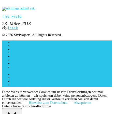
The Field
23. März 2013
By
intek
© 2026 SixProjects. All Rights Reserved.
Überblick
Projektmanagement/ BIM Management + Bauherrenvertretung
Planung + Visualisierung
Gutachten + Bewertungen
Verkauf + Beratung
Referenzen
Jobs
Kontakt
Startseite
Impressum
Datenschutz
info@six-projects.de
Diese Website verwendet Cookies um unsere Dienstleistungen optimal
anbieten zu können – wir speichern dabei keine personenbezogene Daten.
Durch die weitere Nutzung dieser Webseite erklären Sie sich damit
einverstanden.
Hinweise zum Datenschutz
Akzeptieren
Datenschutz- & Cookie-Richtlinie